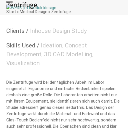
Zentrifuge
Skip
Open
Close
to
Start
»
Medical Design
»
Zentrifuge
content
mobile
mobile
menu
menu
Clients /
Inhouse Design Study
Skills Used /
Ideation, Concept
Development, 3D CAD Modelling,
Visualization
Die Zentrifuge wird bei der täglichen Arbeit im Labor
eingesetzt. Ergonomie und einfache Bedienbarkeit spielen
deshalb eine große Rolle. Die Laboranten arbeiten nicht nur
mit Ihrem Equipement, sie identifizieren sich auch damit. Die
Studie adressiert genau dieses Bedürfnis. Das Design der
Zentrifuge wirkt durch die Material- und Farbwahl und das
Glas-Touch Bedienfeld nicht nur sehr hochwertig, sondern
auch sehr professionell. Die Oberlächen sind clean und klar